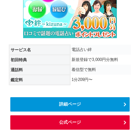
電話占い絆
サービス名
新規登録で3,000円分無料
初回特典
着信型で無料
通話料
1分209円〜
鑑定料
詳細ページ
公式ページ