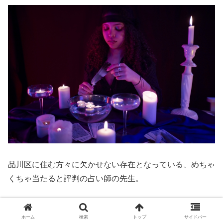
品川区に住む方々に欠かせない存在となっている、めちゃ
くちゃ当たると評判の占い師の先生。
その占い師の的中率や鑑定の質の高さから、多くの信頼を
ホーム
検索
トップ
サイドバー
寄せる人々が後を絶ちません。