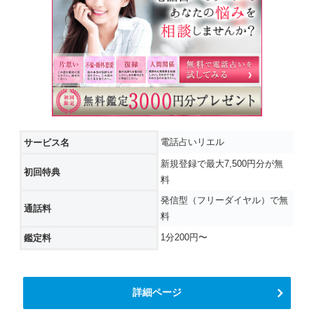
電話占いリエル
サービス名
新規登録で最大7,500円分が無
初回特典
料
発信型（フリーダイヤル）で無
通話料
料
1分200円〜
鑑定料
詳細ページ