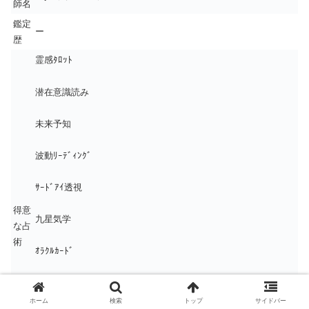
師名
鑑定
ー
歴
霊感ﾀﾛｯﾄ
潜在意識読み
未来予知
波動ﾘｰﾃﾞｨﾝｸﾞ
ｻｰﾄﾞｱｲ透視
得意
九星気学
な占
術
ｵﾗｸﾙｶｰﾄﾞ
誕生霊数
ホーム
検索
トップ
サイドバー