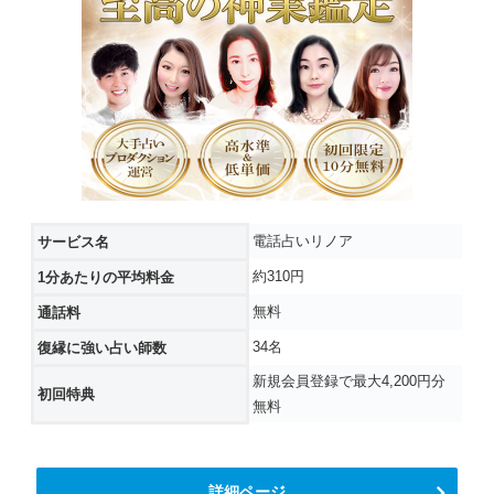
電話占いリノア
サービス名
約310円
1分あたりの平均料金
無料
通話料
34名
復縁に強い占い師数
新規会員登録で最大4,200円分
初回特典
無料
詳細ページ