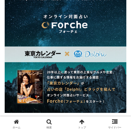
本日は、電話占いForche（フォーチェ）の当たると評判
ホーム
検索
トップ
サイドバー