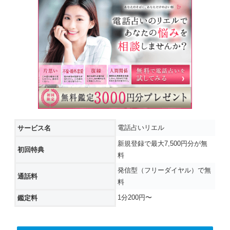
電話占いリエル
サービス名
新規登録で最大7,500円分が無
初回特典
料
発信型（フリーダイヤル）で無
通話料
料
1分200円〜
鑑定料