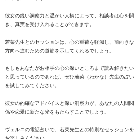
彼女の鋭い洞察力と温かい人柄によって、相談者は心を開
き、真実を受け入れることができます。
若菜先生とのセッションは、心の重荷を軽減し、前向きな
方向へ進むための道筋を示してくれるでしょう。
もしもあなたがお相手の心の深いところまで読み解きたい
と思っているのであれば、ぜひ若菜（わかな）先生の占い
を試してみてください。
彼女の的確なアドバイスと深い洞察力が、あなたの人間関
係や恋愛に新たな光をもたらすことでしょう。
ヴェルニの電話占いで、若菜先生との特別なセッションを
お楽しみください。