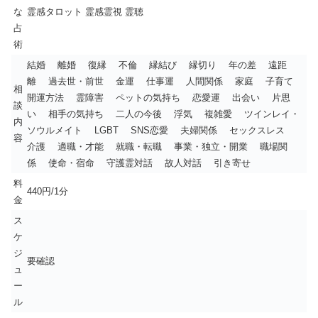
な
霊感タロット 霊感霊視 霊聴
占
術
結婚 離婚 復縁 不倫 縁結び 縁切り 年の差 遠距
離 過去世・前世 金運 仕事運 人間関係 家庭 子育て
相
開運方法 霊障害 ペットの気持ち 恋愛運 出会い 片思
談
い 相手の気持ち 二人の今後 浮気 複雑愛 ツインレイ・
内
ソウルメイト LGBT SNS恋愛 夫婦関係 セックスレス
容
介護 適職・才能 就職・転職 事業・独立・開業 職場関
係 使命・宿命 守護霊対話 故人対話 引き寄せ
料
440円/1分
金
ス
ケ
ジ
要確認
ュ
ー
ル