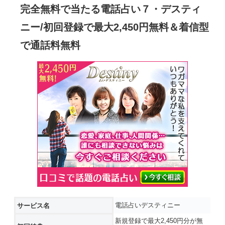
完全無料で当たる電話占い７・デスティ
ニー/初回登録で最大2,450円無料＆着信型
で通話料無料
電話占いデスティニー
サービス名
新規登録で最大2,450円分が無