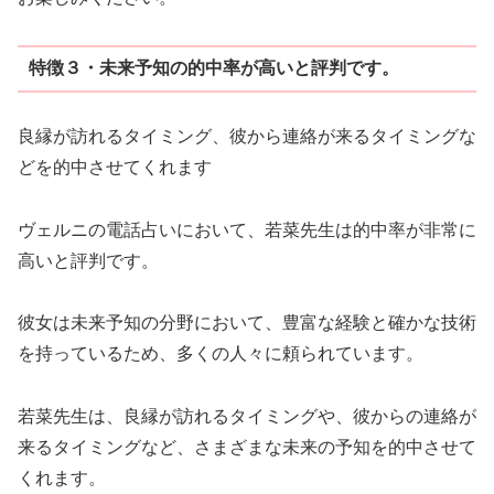
特徴３・未来予知の的中率が高いと評判です。
良縁が訪れるタイミング、彼から連絡が来るタイミングな
どを的中させてくれます
ヴェルニの電話占いにおいて、若菜先生は的中率が非常に
高いと評判です。
彼女は未来予知の分野において、豊富な経験と確かな技術
を持っているため、多くの人々に頼られています。
若菜先生は、良縁が訪れるタイミングや、彼からの連絡が
来るタイミングなど、さまざまな未来の予知を的中させて
くれます。