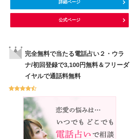
詳細ページ
公式ページ
完全無料で当たる電話占い２・ウラ
ナ/初回登録で3,100円無料＆フリーダ
イヤルで通話料無料