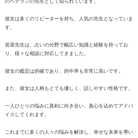
のベテランの先生として知られています。
彼女は多くのリピーターを持ち、人気の先生となっていま
す。
若菜先生は、占いの分野で幅広い知識と経験を持ってお
り、様々な相談に対応してきました。
彼女の鑑定は的確であり、的中率も非常に高いです。
また、彼女は人柄もとても優しく、話しやすい性格です。
一人ひとりの悩みに真剣に向き合い、真心を込めてアドバ
イスしてくれます。
これまでに多くの人々の悩みを解決し、幸せな未来を導い