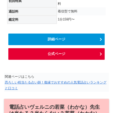
初回特典
料
着信型で無料
通話料
1分159円〜
鑑定料
詳細ページ
公式ページ
関連ページはこちら
恐ろしい程当たる占い師！復縁でおすすめの人気電話占いランキング
と口コミ
電話占いヴェルニの若菜（わかな）先生