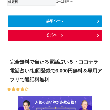
1分187円〜
鑑定料
詳細ページ
公式ページ
完全無料で当たる電話占い５・ココナラ
電話占い/初回登録で3,000円無料＆専用ア
プリで通話料無料