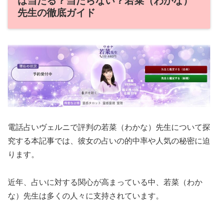
は当たる？当たらない？若菜（わかな）
先生の徹底ガイド
電話占いヴェルニで評判の若菜（わかな）先生について探
究する本記事では、彼女の占いの的中率や人気の秘密に迫
ります。
近年、占いに対する関心が高まっている中、若菜（わか
な）先生は多くの人々に支持されています。