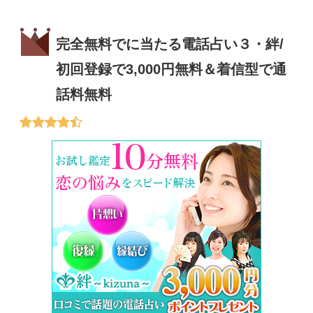
完全無料でに当たる電話占い３・絆/
初回登録で3,000円無料＆着信型で通
話料無料