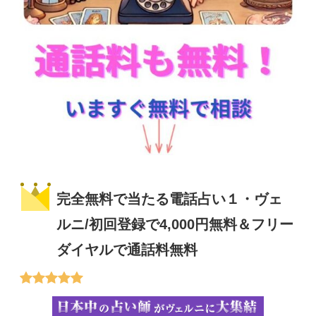
完全無料で当たる電話占い１・ヴェ
ルニ/初回登録で4,000円無料＆フリー
ダイヤルで通話料無料