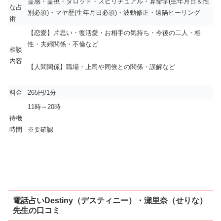
霊感・霊視・タロット・スピリチュアル・算命学(生年月日＆性
な占
別必須)・マヤ歴(生年月日必須)・波動修正・遠隔ヒーリング
術
【恋愛】片思い・復活愛・お相手の気持ち・今後の二人・相
性・夫婦関係・不倫など
相談
内容
【人間関係】職場・上司や同僚との関係・誤解など
料金
265円/1分
11時～20時
待機
時間
※要確認
電話占いDestiny（デスティニー）・瀬里奈（せりな）
先生の口コミ