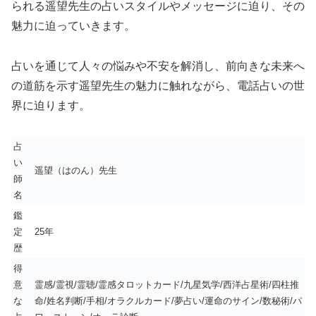
られる遥望先生の占いスタイルやメッセージに迫り、その
魅力に迫っていきます。
占いを通じて人々の悩みや不安を解消し、前向きな未来へ
の道筋を示す遥望先生の魅力に触れながら、電話占いの世
界に迫ります。
占
い
遥望（はのん）先生
師
名
鑑
定
25年
歴
得
意
霊感/霊視/霊聴/霊感タロットカード/九星気学/西洋占星術/四柱推
な
命/姓名判断/手相/オラクルカード/夢占い/運命のサイン/数秘術/パ