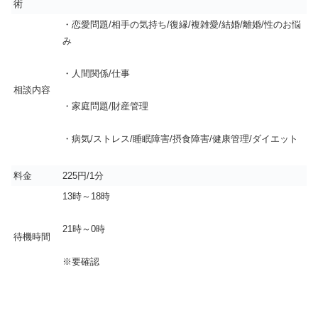
術
・恋愛問題/相手の気持ち/復縁/複雑愛/結婚/離婚/性のお悩
み
・人間関係/仕事
相談内容
・家庭問題/財産管理
・病気/ストレス/睡眠障害/摂食障害/健康管理/ダイエット
料金
225円/1分
13時～18時
21時～0時
待機時間
※要確認