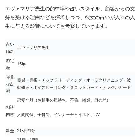
エヴァマリア先生の的中率や占いスタイル、顧客からの支
持を受ける理由などを探求しつつ、彼女の占いが人々の人
生に与える影響についても考察していきます。
占い
エヴァマリア先生
師名
鑑定
15年
歴
得意
霊感・霊視・チャクラリーディング・オーラクリアニング・波
な占
動修正・ボイスヒーリング・タロットカード・オラクルカード
術
恋愛全般（お相手の気持ち、不倫、離婚、歳の差）
相談
内容
人間関係、子育て、インナーチャイルド、DV
料金
215円/1分
11時～16時