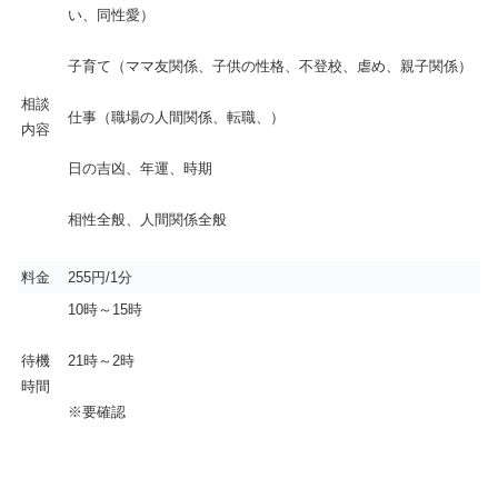
い、同性愛）
子育て（ママ友関係、子供の性格、不登校、虐め、親子関係）
相談
仕事（職場の人間関係、転職、）
内容
日の吉凶、年運、時期
相性全般、人間関係全般
料金
255円/1分
10時～15時
待機
21時～2時
時間
※要確認