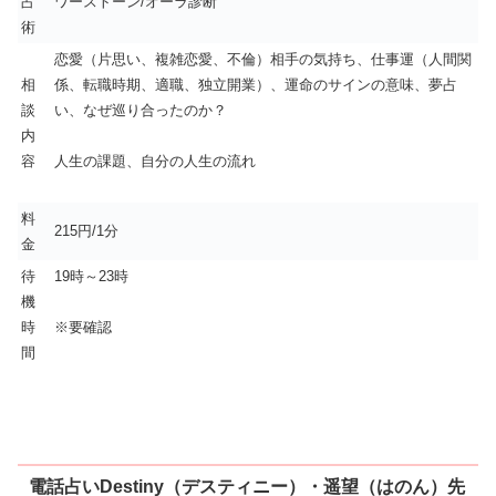
占
ワーストーン/オーラ診断
術
恋愛（片思い、複雑恋愛、不倫）相手の気持ち、仕事運（人間関
相
係、転職時期、適職、独立開業）、運命のサインの意味、夢占
談
い、なぜ巡り合ったのか？
内
容
人生の課題、自分の人生の流れ
料
215円/1分
金
待
19時～23時
機
時
※要確認
間
電話占いDestiny（デスティニー）・遥望（はのん）先