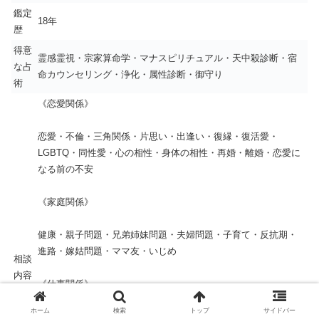
鑑定
18年
歴
得意
霊感霊視・宗家算命学・マナスピリチュアル・天中殺診断・宿
な占
命カウンセリング・浄化・属性診断・御守り
術
《恋愛関係》
恋愛・不倫・三角関係・片思い・出逢い・復縁・復活愛・
LGBTQ・同性愛・心の相性・身体の相性・再婚・離婚・恋愛に
なる前の不安
《家庭関係》
健康・親子問題・兄弟姉妹問題・夫婦問題・子育て・反抗期・
進路・嫁姑問題・ママ友・いじめ
相談
内容
《仕事関係》
ホーム
検索
トップ
サイドバー
転職・起業開業・適職・昇進・異動・セクハラ・パワハラ