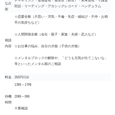
チャネリング・霊感霊視・過去世（前世）・未来透視・守護霊
な占
対話・リーディング・アカシックレコード・ペンデュラム
術
☆恋愛全般（片思い・浮気・不倫・失恋・縁結び・不仲・お相
手の気持ちなど）
☆人間関係全般（会社・親子・家族・夫婦・恋人など）
相談
内容
☆お仕事の悩み、自分の才能（子供の才能）
☆メンタルブロックの解除や、「どうも元気が出てこないな」
等といったメンタル面のご相談
料金
265円/1分
13時～17時
待機
20時～0時
時間
※要確認