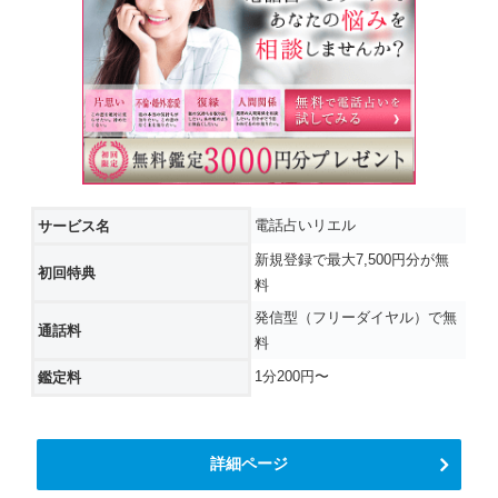
電話占いリエル
サービス名
新規登録で最大7,500円分が無
初回特典
料
発信型（フリーダイヤル）で無
通話料
料
1分200円〜
鑑定料
詳細ページ