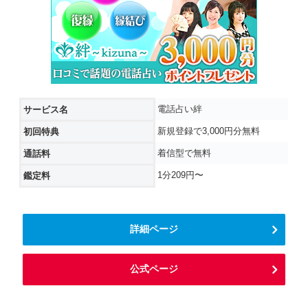
電話占い絆
サービス名
新規登録で3,000円分無料
初回特典
着信型で無料
通話料
1分209円〜
鑑定料
詳細ページ
公式ページ