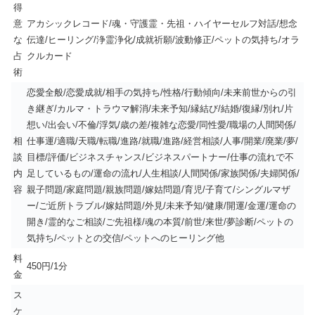
得
意
アカシックレコード/魂・守護霊・先祖・ハイヤーセルフ対話/想念
な
伝達/ヒーリング/浄霊浄化/成就祈願/波動修正/ペットの気持ち/オラ
占
クルカード
術
恋愛全般/恋愛成就/相手の気持ち/性格/行動傾向/未来前世からの引
き継ぎ/カルマ・トラウマ解消/未来予知/縁結び/結婚/復縁/別れ/片
想い/出会い/不倫/浮気/歳の差/複雑な恋愛/同性愛/職場の人間関係/
相
仕事運/適職/天職/転職/進路/就職/進路/経営相談/人事/開業/廃業/夢/
談
目標/評価/ビジネスチャンス/ビジネスパートナー/仕事の流れで不
内
足しているもの/運命の流れ/人生相談/人間関係/家族関係/夫婦関係/
容
親子問題/家庭問題/親族問題/嫁姑問題/育児/子育て/シングルマザ
ー/ご近所トラブル/嫁姑問題/外見/未来予知/健康/開運/金運/運命の
開き/霊的なご相談/ご先祖様/魂の本質/前世/来世/夢診断/ペットの
気持ち/ペットとの交信/ペットへのヒーリング他
料
450円/1分
金
ス
ケ