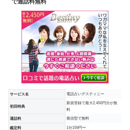
で通話料無料
電話占いデスティニー
サービス名
新規登録で最大2,450円分が無
初回特典
料
着信型で無料
通話料
1分159円〜
鑑定料