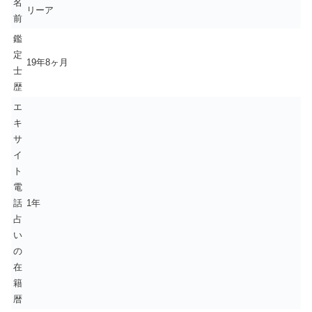
名
リーア
前
鑑
定
19年8ヶ月
士
歴
エ
キ
サ
イ
ト
電
話
1年
占
い
の
在
籍
暦