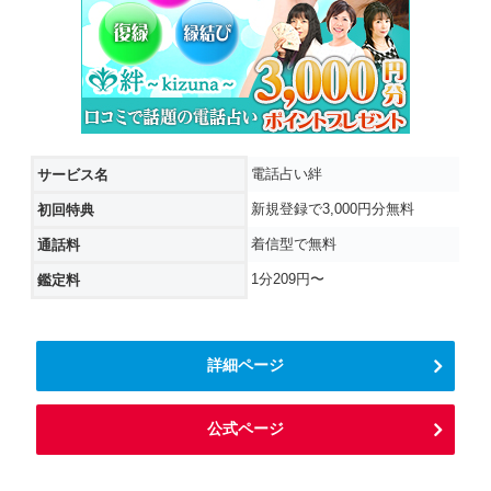
電話占い絆
サービス名
新規登録で3,000円分無料
初回特典
着信型で無料
通話料
1分209円〜
鑑定料
詳細ページ
公式ページ