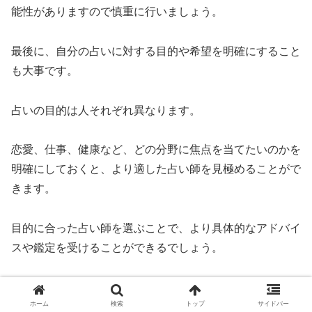
能性がありますので慎重に行いましょう。
最後に、自分の占いに対する目的や希望を明確にすること
も大事です。
占いの目的は人それぞれ異なります。
恋愛、仕事、健康など、どの分野に焦点を当てたいのかを
明確にしておくと、より適した占い師を見極めることがで
きます。
目的に合った占い師を選ぶことで、より具体的なアドバイ
スや鑑定を受けることができるでしょう。
以上のポイントを踏まえて、五反田で人気の占い師を選ぶ
ホーム
検索
トップ
サイドバー
際には、予算や料金、実績や評判、自身の占い目的と希望