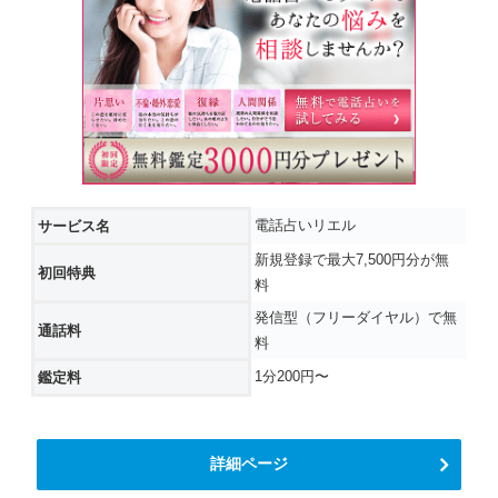
電話占いリエル
サービス名
新規登録で最大7,500円分が無
初回特典
料
発信型（フリーダイヤル）で無
通話料
料
1分200円〜
鑑定料
詳細ページ