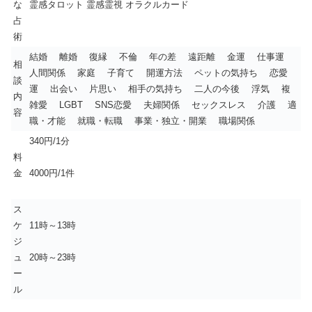
な
霊感タロット 霊感霊視 オラクルカード
占
術
結婚 離婚 復縁 不倫 年の差 遠距離 金運 仕事運
相
人間関係 家庭 子育て 開運方法 ペットの気持ち 恋愛
談
運 出会い 片思い 相手の気持ち 二人の今後 浮気 複
内
雑愛 LGBT SNS恋愛 夫婦関係 セックスレス 介護 適
容
職・才能 就職・転職 事業・独立・開業 職場関係
340円/1分
料
金
4000円/1件
ス
ケ
11時～13時
ジ
ュ
20時～23時
ー
ル