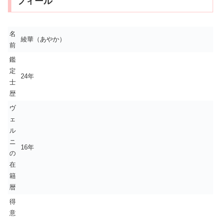
フィール
名
綾華（あやか）
前
鑑
定
24年
士
歴
ヴ
ェ
ル
ニ
16年
の
在
籍
暦
得
意