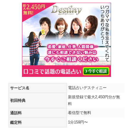
電話占いデスティニー
サービス名
新規登録で最大2,450円分が無
初回特典
料
着信型で無料
通話料
1分159円〜
鑑定料