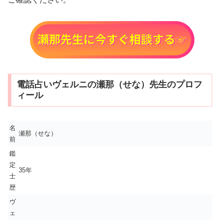
電話占いヴェルニの瀬那（せな）先生のプロフ
ィール
名
瀬那（せな）
前
鑑
定
35年
士
歴
ヴ
ェ