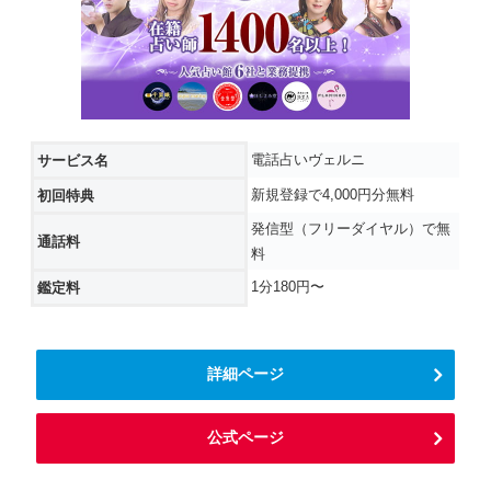
電話占いヴェルニ
サービス名
新規登録で4,000円分無料
初回特典
発信型（フリーダイヤル）で無
通話料
料
1分180円〜
鑑定料
詳細ページ
公式ページ