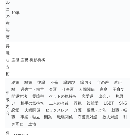
ル
ニ
10年
の
在
籍
暦
得
意
な
霊感 霊視 祈願祈祷
占
術
結婚 離婚 復縁 不倫 縁結び 縁切り 年の差 遠距
離 過去世・前世 金運 仕事運 人間関係 家庭 子育て
相
開運方法 霊障害 ペットの気持ち 恋愛運 出会い 片思
談
い 相手の気持ち 二人の今後 浮気 複雑愛 LGBT SNS
内
恋愛 夫婦関係 セックスレス 介護 適職・才能 就職・転
容
職 事業・独立・開業 職場関係 守護霊対話 故人対話 引
き寄せ 土地
料