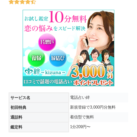
電話占い絆
サービス名
新規登録で3,000円分無料
初回特典
着信型で無料
通話料
1分209円〜
鑑定料