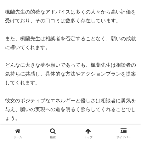
楓蘭先生の的確なアドバイスは多くの人々から高い評価を
受けており、その口コミは数多く存在しています。
また、楓蘭先生は相談者を否定することなく、願いの成就
に導いてくれます。
どんなに大きな夢や願いであっても、楓蘭先生は相談者の
気持ちに共感し、具体的な方法やアクションプランを提案
してくれます。
彼女のポジティブなエネルギーと優しさは相談者に勇気を
与え、願いの実現への道を明るく照らしてくれることでし
ょう。
電話占いヴェルニの楓蘭（ふらん）先生は、霊視力の強さ
ホーム
検索
トップ
サイドバー