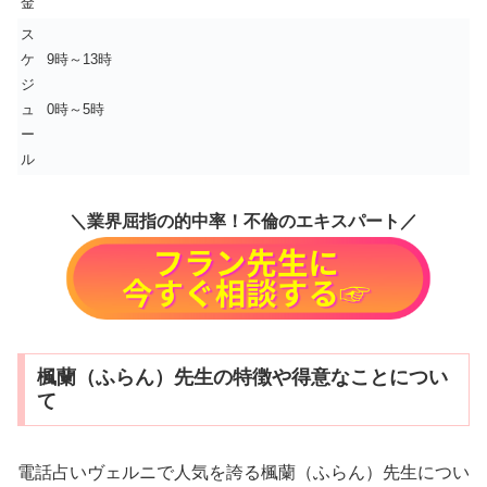
金
ス
ケ
9時～13時
ジ
ュ
0時～5時
ー
ル
＼業界屈指の的中率！不倫のエキスパート／
楓蘭（ふらん）先生の特徴や得意なことについ
て
電話占いヴェルニで人気を誇る楓蘭（ふらん）先生につい