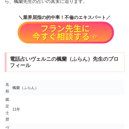
ら、楓蘭先生の占いの真実に迫ります。
＼業界屈指の的中率！不倫のエキスパート／
電話占いヴェルニの楓蘭（ふらん）先生のプロ
フィール
名
楓蘭（ふらん）
前
鑑
定
11年
士
歴
ヴ