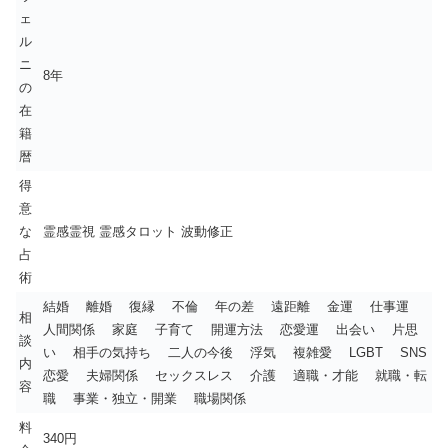
ェ
ル
ニ
8年
の
在
籍
暦
得
意
な
霊感霊視 霊感タロット 波動修正
占
術
結婚 離婚 復縁 不倫 年の差 遠距離 金運 仕事運
相
人間関係 家庭 子育て 開運方法 恋愛運 出会い 片思
談
い 相手の気持ち 二人の今後 浮気 複雑愛 LGBT SNS
内
恋愛 夫婦関係 セックスレス 介護 適職・才能 就職・転
容
職 事業・独立・開業 職場関係
料
340円