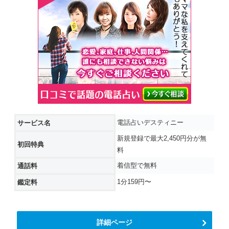
電話占いデスティニー
サービス名
新規登録で最大2,450円分が無
初回特典
料
着信型で無料
通話料
1分159円〜
鑑定料
詳細ページ